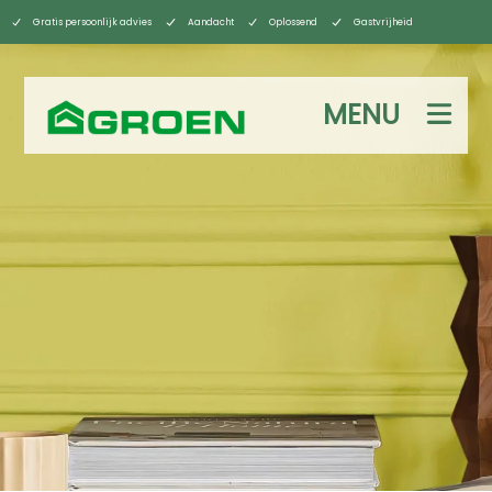
Gratis persoonlijk advies
Aandacht
Oplossend
Gastvrijheid
MENU