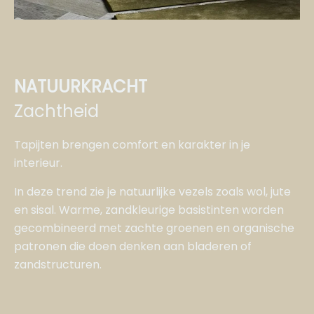
NATUURKRACHT
Zachtheid
Tapijten brengen comfort en karakter in je
interieur.
In deze trend zie je natuurlijke vezels zoals wol, jute
en sisal. Warme, zandkleurige basistinten worden
gecombineerd met zachte groenen en organische
patronen die doen denken aan bladeren of
zandstructuren.