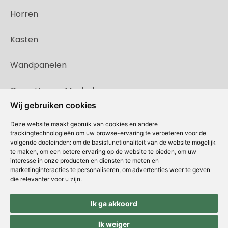
Horren
Kasten
Wandpanelen
Cozy-Homes Meubels
Wij gebruiken cookies
Deze website maakt gebruik van cookies en andere
trackingtechnologieën om uw browse-ervaring te verbeteren voor de
volgende doeleinden:
om de basisfunctionaliteit van de website mogelijk
te maken
,
om een betere ervaring op de website te bieden
,
om uw
interesse in onze producten en diensten te meten en
marketinginteracties te personaliseren
,
om advertenties weer te geven
die relevanter voor u zijn
.
Ik ga akkoord
Copyright © Concepts & Companies BV. Alle rechten voorbehouden.
Privacybeleid
|
Disclaimer
|
Cookies
Ik weiger