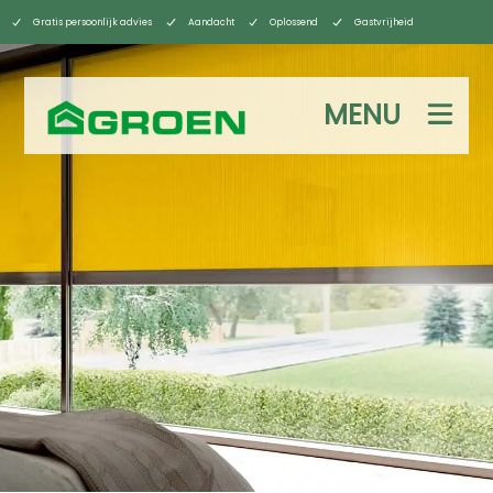
Gratis persoonlijk advies
Aandacht
Oplossend
Gastvrijheid
MENU