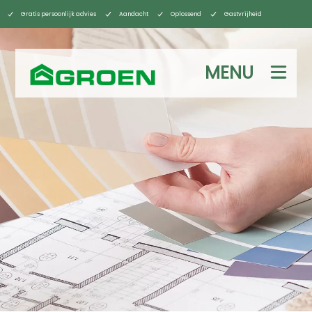
Gratis persoonlijk advies
Aandacht
Oplossend
Gastvrijheid
MENU