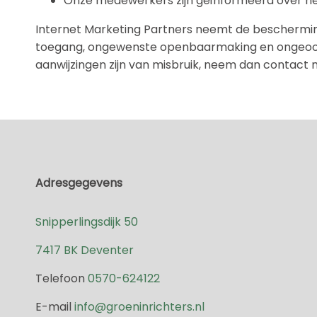
Onze medewerkers zijn geïnformeerd over h
Internet Marketing Partners neemt de beschermi
toegang, ongewenste openbaarmaking en ongeoorloo
aanwijzingen zijn van misbruik, neem dan contac
Adresgegevens
Snipperlingsdijk 50
7417 BK Deventer
Telefoon
0570-624122
E-mail
info@groeninrichters.nl