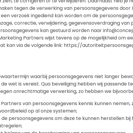
 zien, te corrigeren of te verwijderen. Daarnaast heb j
maken tegen de verwerking van persoonsgegevens door In
een verzoek ingediend kan worden om de persoonsgegeven
nzage, correctie, verwijdering, gegevensoverdraging van 
rsoonsgegevens kan gestuurd worden naar info@concepts
arketing Partners wijst tevens op de mogelijkheid om een 
at kan via de volgende link: https://autoriteitpersoons
ewaartermijn waarbij persoonsgegevens niet langer bewa
 de wet is vereist. Qua beveiliging hebben wij passende
en onrechtmatige verwerking, zo hebben we bijvoorb
g Partners van persoonsgegevens kennis kunnen nemen, 
ordbeleid op al onze systemen;
 de persoonsgegevens om deze te kunnen herstellen bij f
tregelen;