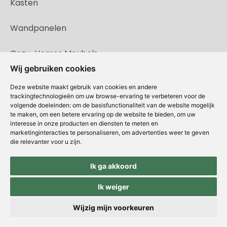
Kasten
Wandpanelen
Cozy-Homes Meubels
Wij gebruiken cookies
Deze website maakt gebruik van cookies en andere
trackingtechnologieën om uw browse-ervaring te verbeteren voor de
volgende doeleinden:
om de basisfunctionaliteit van de website mogelijk
te maken
,
om een betere ervaring op de website te bieden
,
om uw
interesse in onze producten en diensten te meten en
marketinginteracties te personaliseren
,
om advertenties weer te geven
die relevanter voor u zijn
.
Ik ga akkoord
Copyright © Concepts & Companies BV. Alle rechten voorbehouden.
Privacybeleid
|
Disclaimer
|
Cookies
Ik weiger
Wijzig mijn voorkeuren