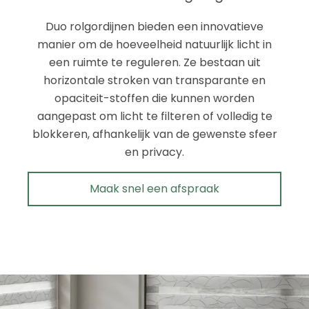
Met hun strakke lijnen en eigentijdse uitstraling
voegen duo rolgordijnen een moderne touch
toe aan elk interieur. Het gestreepte ontwerp
creëert een visueel interessante en stijlvolle
look die geschikt is voor zowel minimalistische
als meer traditionele interieurstijlen.
Maak snel een afspraak