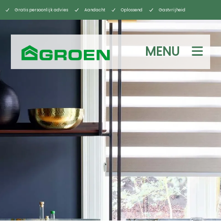
Gratis persoonlijk advies
Aandacht
Oplossend
Gastvrijheid
MENU